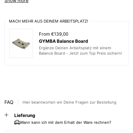
Show more
anderen Arbeitsumgebungen – der Y Desk ist für jeden
Raum geeignet.
MACH MEHR AUS DEINEM ARBEITSPLATZ!
Dieser Sitz-Steh-Schreibtisch ermöglicht es Ihnen, sowohl
im Sitzen als auch im Stehen zu arbeiten, was sich positiv
From €139,00
auf Ihre Körperhaltung und Gesundheit auswirkt.
Entdecken Sie den Y Desk und erleben Sie höchsten
GYMBA Balance Board
Komfort und Funktionalität bei der Arbeit
Ergänze Deinen Arbeitsplatz mit einem
Balance Board - Jetzt zum Top Preis sichern!
Schreibtischplatte:
Minimale Größe: 80 x 60 cm
Maximale Größe: 180 x 80 cm
Form der Tischplatte: Rechteckig
FAQ
Hier beantworten wir Deine Fragen zur Bestellung
Schreibtischgestell:
Lieferung
Wann kann ich mit dem Erhalt der Ware rechnen?
Bedienung: Elektrisch