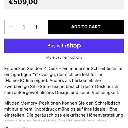
€509,00
Quantity
ADD TO CART
More payment options
Entdecken Sie den Y Desk – ein moderner Schreibtisch im
einzigartigen "Y"-Design, der sich perfekt für Ihr
(Home-)Office eignet. Anders als herkömmliche
zweibeinige Sitz-Steh-Tische besticht der Y Desk durch
sein außergewöhnliches Design und seine Vielseitigkeit.
Mit den Memory-Positionen können Sie den Schreibtisch
mit nur einem Knopfdruck mühelos auf Ihre ideale Höhe
einstellen. Die geräuschlose elektrische Höhenverstellung
sorgt für eine angenehme Arbeitsumgebung, ohne
störende Geräusche. Egal ob im Büro, zu Hause oder in