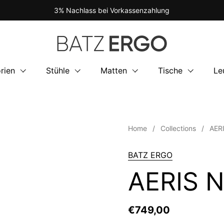
3% Nachlass bei Vorkassenzahlung
rien
Stühle
Matten
Tische
Le
Home
/
Collections
/
AER
BATZ ERGO
AERIS 
€749,00