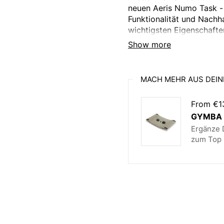
neuen Aeris Numo Task - 
Funktionalität und Nachha
wichtigsten Eigenschafte
Show more
Belastbarkeit‍:
MACH MEHR AUS DEIN
From €1
Besondere Merkmale‍:
GYMBA B
Ergänze D
zum Top 
Bezug‍:
Bezugsfarbe‍:
Einstellmöglichkeiten‍: