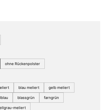
ohne Rückenpolster
eliert
blau meliert
gelb meliert
lblau
blassgrün
farngrün
ellgrau-meliert