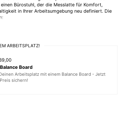
einen Bürostuhl, der die Messlatte für Komfort,
ltigkeit in Ihrer Arbeitsumgebung neu definiert. Die
n:
max. 120 kg
EM ARBEITSPLATZ!
39,00
Kinematik Federung
alance Board
einen Arbeitsplatz mit einem Balance Board - Jetzt
SAM
Preis sichern!
Recyceltes Polyester
siehe Bilder
Sitzhöhe (Gasdruckfeder)
Kinematik feststellbar