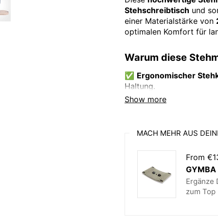
Stehschreibtisch
und sor
einer Materialstärke von
optimalen Komfort für la
Warum diese Stehm
✅
Ergonomischer Steh
Haltung.
✅
Nachhaltiges Naturma
Show more
vegan.
✅
Hochwertige Verarbe
Kanten gegen Stolpern.
MACH MEHR AUS DEIN
✅
Vielseitig einsetzbar
und Empfangsbereiche.
From €1
✅
Pflegeleicht & prakti
GYMBA B
zu reinigen.
Ergänze D
zum Top 
Natürlich, 