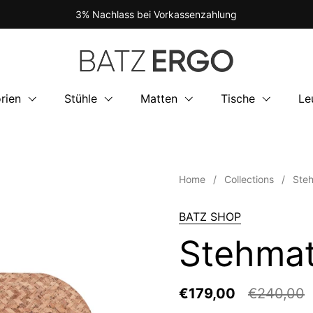
3% Nachlass bei Vorkassenzahlung
rien
Stühle
Matten
Tische
Le
Home
/
Collections
/
Ste
BATZ SHOP
Stehma
€179,00
€240,00