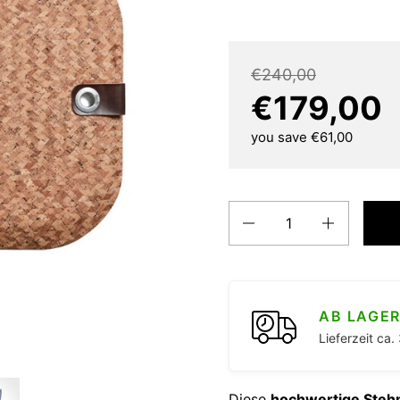
€240,00
€179,00
you save €61,00
Quantity
AB LAGE
Lieferzeit ca
Diese
hochwertige Steh