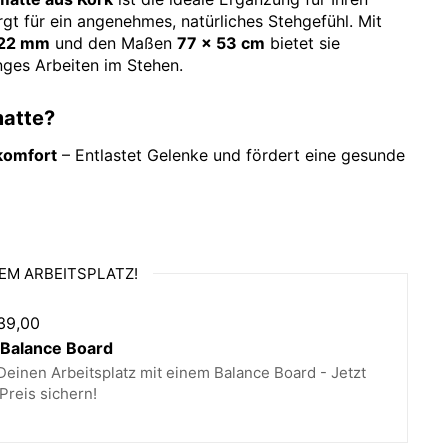
gt für ein angenehmes, natürliches Stehgefühl. Mit
22 mm
und den Maßen
77 x 53 cm
bietet sie
nges Arbeiten im Stehen.
atte?
komfort
– Entlastet Gelenke und fördert eine gesunde
terial
– Kork ist umweltfreundlich, recycelbar und
itung
– Skandinavisches Design mit abgeschrägten
EM ARBEITSPLATZ!
– Perfekt für Büros, Homeoffice, Geschäfte, Banken
39,00
sch
– Dank Metallöse einfach aufzuhängen und leicht
alance Board
einen Arbeitsplatz mit einem Balance Board - Jetzt
Preis sichern!
nachhaltig & langlebig