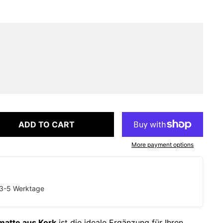
ADD TO CART
More payment options
R
. 3-5 Werktage
matte aus Kork
ist die ideale Ergänzung für Ihren