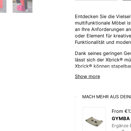
Entdecken Sie die Vielsei
multifunktionale Möbel ist
an Ihre Anforderungen anp
oder Element für kreativ
Funktionalität und moder
Dank seines geringen Gewi
lässt sich der Xbrick® m
Xbrick® können stapelba
individuelle Sitzlandscha
Show more
entstehen.
Hergestellt aus 100 % re
Xbrick® robust, pflegelei
MACH MEHR AUS DEIN
Outdoor-Anwendungen gee
verfügbar.
From €1
GYMBA B
Ihre Vorteile auf einen Bl
Ergänze D