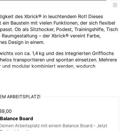
tigkeit des Xbrick® in leuchtendem Rot! Dieses
 ein Baustein mit vielen Funktionen, der sich flexibel
asst. Ob als Sitzhocker, Podest, Trainingshilfe, Tisch
e Raumgestaltung – der Xbrick® vereint Farbe,
nes Design in einem.
chts von ca. 1,4 kg und des integrierten Grifflochs
ühelos transportieren und spontan einsetzen. Mehrere
r und modular kombiniert werden, wodurch
ften, mobile Arbeitsplätze oder temporäre Tribünen
cycelbarem expandiertem Polypropylen (EPP) ist der
cht und belastbar bis zu 200 kg. Er ist für Indoor- und
EM ARBEITSPLATZ!
ignet und optional in Brandschutzklasse B1
39,00
alance Board
ick:
einen Arbeitsplatz mit einem Balance Board - Jetzt