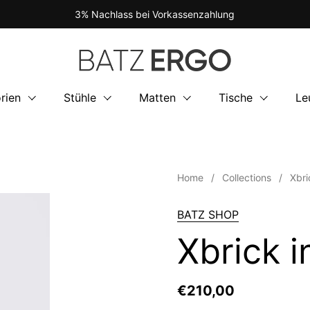
3% Nachlass bei Vorkassenzahlung
rien
Stühle
Matten
Tische
Le
Home
/
Collections
/
Xbri
BATZ SHOP
Xbrick i
€210,00