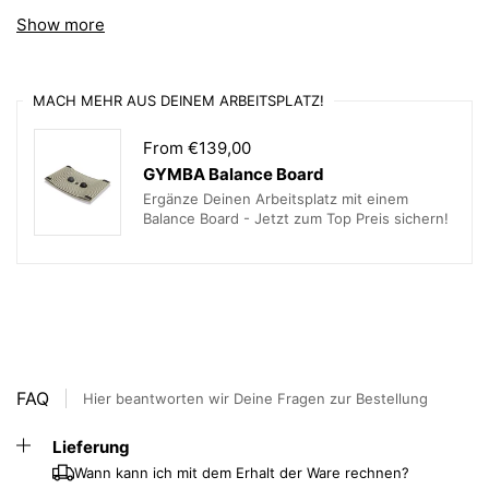
Show more
### Warum Sit-Stand Riser?
Der Sitz-Steh-Schreibtischaufsatz fördert eine
abwechslungsreiche Arbeitshaltung, die Rücken, Nacken
MACH MEHR AUS DEINEM ARBEITSPLATZ!
und Schultern entlastet. Dank der simplen
Gasfederkonstruktion können Sie den Aufsatz mühelos auf
From €139,00
jede gewünschte Höhe einstellen. Monitor und Tastatur
sind stets optimal positioniert, da sie auf zwei separaten
GYMBA Balance Board
Plattformen stehen.
Ergänze Deinen Arbeitsplatz mit einem
Balance Board - Jetzt zum Top Preis sichern!
### Key Facts:
- **Flexibilität**: Ideal für starre Schreibtische im Büro
oder Zuhause.
- **Einfache Höhenverstellung**: Dank Gasfeder per
Hebel stufenlos verstellbar.
- **Ergonomisches Design**: Separate Plattformen für
Monitor und Tastatur.
FAQ
- **Große Arbeitsfläche**: Viel Platz für PC-Maus und
Hier beantworten wir Deine Fragen zur Bestellung
Arbeitsmaterialien.
- **Platz für Geräte**: Einkerbung für Mobiltelefon oder
Lieferung
Tablet.
Wann kann ich mit dem Erhalt der Ware rechnen?