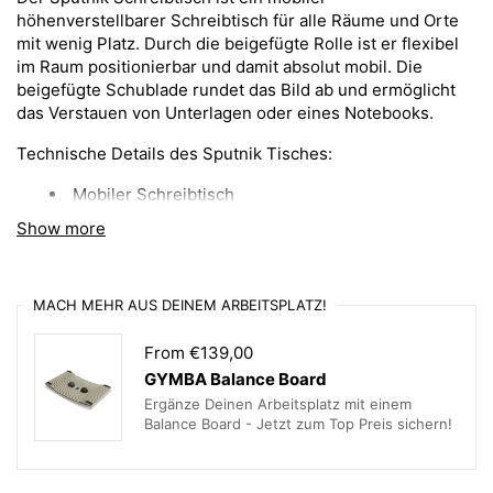
höhenverstellbarer Schreibtisch für alle Räume und Orte
mit wenig Platz. Durch die beigefügte Rolle ist er flexibel
im Raum positionierbar und damit absolut mobil. Die
beigefügte Schublade rundet das Bild ab und ermöglicht
das Verstauen von Unterlagen oder eines Notebooks.
Technische Details des Sputnik Tisches:
Mobiler Schreibtisch
Show more
pneumatische Höhenverstellung OHNE
Stromzugang
inklusive Tischplatte
MACH MEHR AUS DEINEM ARBEITSPLATZ!
Traverse, Kabelwanne
From €139,00
Maße: 900x750
GYMBA Balance Board
Vollkernplatte / 6mm
weiß / Miniperl* / mit
Ergänze Deinen Arbeitsplatz mit einem
schwarzem Kern
Balance Board - Jetzt zum Top Preis sichern!
Fußgestell Stahl