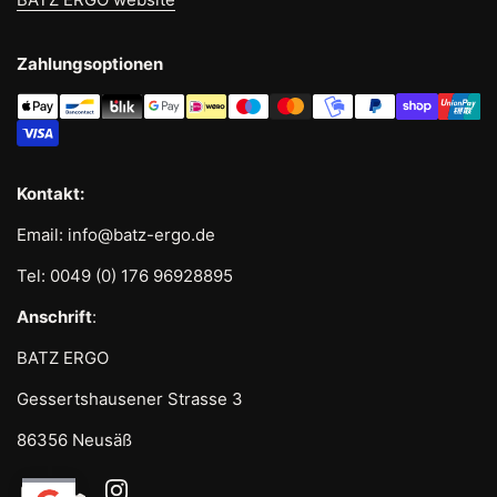
VLUV BOLs in 70-75cm sind ausschließlich mit
höhenverstellbaren Tischen zum Arbeiten geeignet,
da ansonsten die Sitzposition zu hoch ist.
Zahlungsoptionen
** Lieferzeit ca. 1 Woche **
Kontakt:
Email: info@batz-ergo.de
Tel: 0049 (0) 176 96928895
Anschrift
:
BATZ ERGO
Gessertshausener Strasse 3
86356 Neusäß