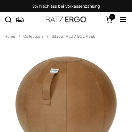
Skip to content
3% Nachlass bei Vorkassenzahlung
0
Open cart
Ope
Home
/
Collections
/
Sitzball VLUV BOL VEEL