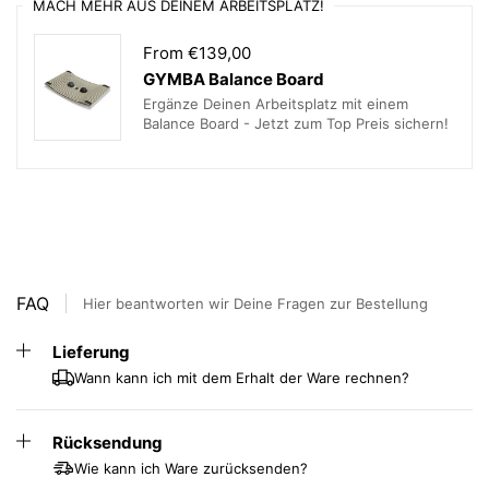
Hülle aus speziellem Kunstleder, basierend auf
MACH MEHR AUS DEINEM ARBEITSPLATZ!
robusten und dennoch atmungsaktiven, beschichteten
Polyesterstoff
From €139,00
GYMBA Balance Board
doppelte Kappnaht = platzfest und sicher
Ergänze Deinen Arbeitsplatz mit einem
robust und formstabil
Balance Board - Jetzt zum Top Preis sichern!
kann dank eingenähtem Bodenring kaum wegrollen
cleverer Henkel zum Transportieren mit einer Hand
Innenball aus phtalatfreiem berst-sicherem PVC
YKK-Qualitätsreißverschluss mit verdecktem
Schieber
FAQ
Hier beantworten wir Deine Fragen zur Bestellung
geeignet bis ca. 150kg Körpergewicht
Lieferung
inkl. Stoffhülle, Innenball, Double-Action
Wann kann ich mit dem Erhalt der Ware rechnen?
Handpumpe, 2 Ventilverschlüssen, 2x Pumpenadapter,
Verschlussheber + Bedienungsanleitung
Rücksendung
Hülle abnehmbar und waschbar
Wie kann ich Ware zurücksenden?
Das Set wird unaufgepumpt ausgeliefert und kann