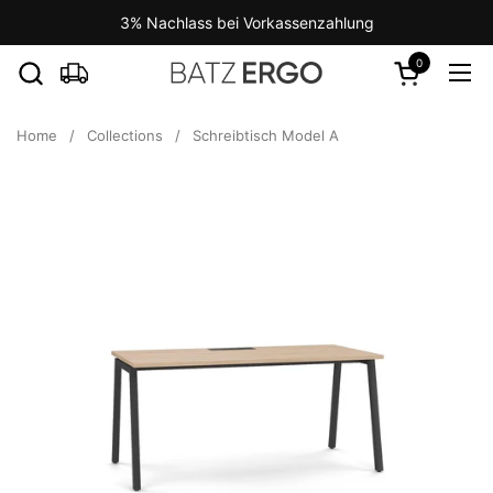
Skip to content
3% Nachlass bei Vorkassenzahlung
0
Open cart
Ope
Home
/
Collections
/
Schreibtisch Model A