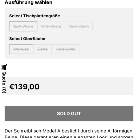
Ausführung wählen
Select Tischplattengröße
120x70cm
140x70cm
160x70cm
Select Oberfläche
Walnuss
Eiche
Holz-Grau
Quote
€139,00
0
SOLD OUT
Der Schreibtisch Model A besticht durch seine A-förmigen
Beine.
Diese garantieren einen eleganten Look und sorgen