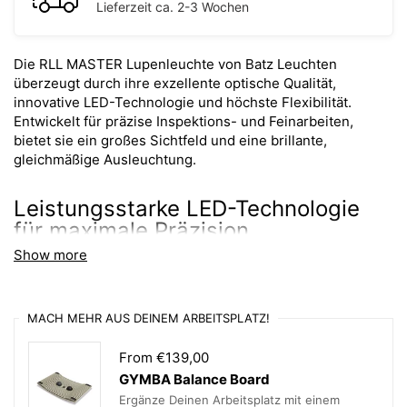
Lieferzeit ca. 2-3 Wochen
Die RLL MASTER Lupenleuchte von Batz Leuchten
überzeugt durch ihre exzellente optische Qualität,
innovative LED-Technologie und höchste Flexibilität.
Entwickelt für präzise Inspektions- und Feinarbeiten,
bietet sie ein großes Sichtfeld und eine brillante,
gleichmäßige Ausleuchtung.
Leistungsstarke LED-Technologie
für maximale Präzision
Show more
✔ 48 ringförmig angeordnete LEDs für eine homogene
und schattenfreie Beleuchtung
✔ Individuell steuerbare LED-Module zur gezielten
MACH MEHR AUS DEINEM ARBEITSPLATZ!
Anpassung der Lichtverhältnisse
✔ CRI > 90 für eine tageslichtähnliche Farbwiedergabe –
From €139,00
ideal für anspruchsvolle Sehaufgaben
GYMBA Balance Board
✔ Seitenbeleuchtung, Schräglicht und vollständige
Ausleuchtung für optimale Kontrasterkennung
Ergänze Deinen Arbeitsplatz mit einem