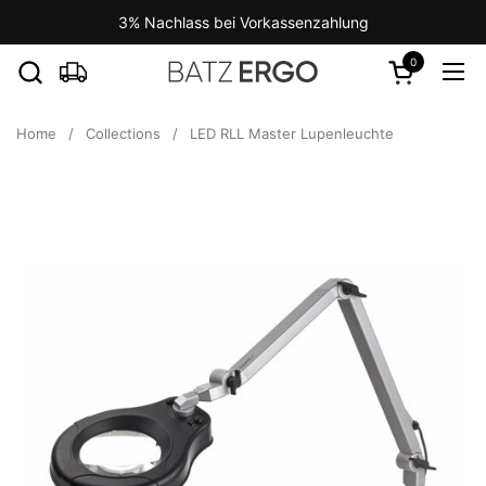
Skip to content
3% Nachlass bei Vorkassenzahlung
0
Open cart
Ope
Home
/
Collections
/
LED RLL Master Lupenleuchte