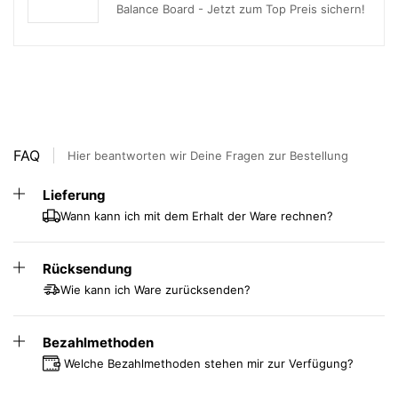
Balance Board - Jetzt zum Top Preis sichern!
Hochwertige Glaslinse für präzise
Vergrößerung
✔ Durchmesser: 150 mm – ideal für eine großflächige
Sicht
✔ Standardmäßig mit 3 Dioptrien Linse für eine klare und
verzerrungsfreie Vergrößerung
FAQ
Hier beantworten wir Deine Fragen zur Bestellung
✔ Perfekt für Industrie, Elektronik, Handwerk und
Qualitätskontrolle
Lieferung
Wann kann ich mit dem Erhalt der Ware rechnen?
Fazit: Perfekte Beleuchtung für
anspruchsvolle Sehaufgaben
Rücksendung
Wie kann ich Ware zurücksenden?
Die RLL MASTER LED-Lupenleuchte vereint hochwertige
Optik, leistungsstarke LED-Technologie und flexible
Einstellmöglichkeiten. Mit ihrer präzisen Ausleuchtung und
Bezahlmethoden
individuell anpassbaren Lichtsteuerung ist sie die ideale
Welche Bezahlmethoden stehen mir zur Verfügung?
Lösung für professionelle Anwender, die eine zuverlässige
und ergonomische Vergrößerung benötigen.