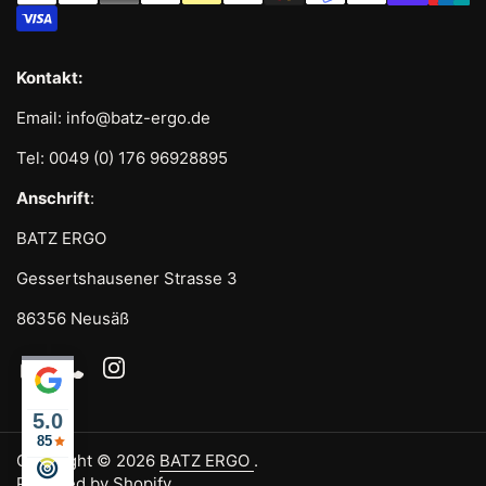
Kontakt:
Email: info@batz-ergo.de
Tel: 0049 (0) 176 96928895
Anschrift
:
BATZ ERGO
Gessertshausener Strasse 3
86356 Neusäß
Email
Phone
Instagram
5.0
85
Copyright © 2026
BATZ ERGO
.
Powered by Shopify