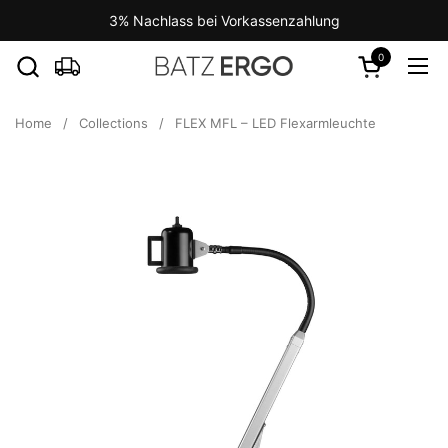
Skip to content
3% Nachlass bei Vorkassenzahlung
0
Open cart
Ope
Home
/
Collections
/
FLEX MFL – LED Flexarmleuchte