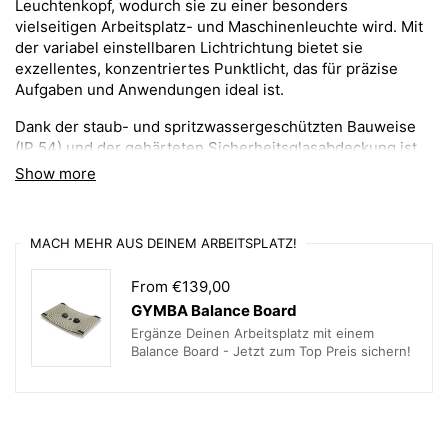
Leuchtenkopf, wodurch sie zu einer besonders
vielseitigen Arbeitsplatz- und Maschinenleuchte wird. Mit
der variabel einstellbaren Lichtrichtung bietet sie
exzellentes, konzentriertes Punktlicht, das für präzise
Aufgaben und Anwendungen ideal ist.
Dank der staub- und spritzwassergeschützten Bauweise
(IP 54) und der gehärteten Sicherheitsglasabdeckung ist
die FLEX3 MFL besonders widerstandsfähig und eignet
Show more
sich für den Einsatz in rauen Umgebungen. Die Leuchte
kann sowohl an Maschinen (12 – 24 V DC) als auch an
Netzspannung (100 – 240 V) angeschlossen werden, was
MACH MEHR AUS DEINEM ARBEITSPLATZ!
ihre Flexibilität erhöht.
From €139,00
Wichtige Merkmale der FLEX3
GYMBA Balance Board
MFL:
Ergänze Deinen Arbeitsplatz mit einem
Balance Board - Jetzt zum Top Preis sichern!
✅ Exzellente Beleuchtung: 4 W LED-Modul mit 18° Linse
für gezielte Lichtverteilung
✅ Hohe Lichtleistung: >5000 lx @ 50 cm mit 350 lm LED-
Lichtstrom