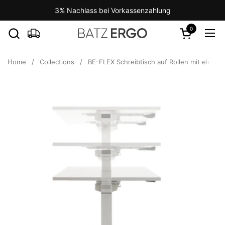
Skip to content
3% Nachlass bei Vorkassenzahlung
0
Open cart
Ope
Home
/
Collections
/
BE-FLEX Schreibtisch auf Rollen mit elektr