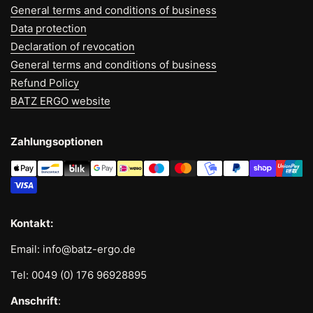
Swopper individuell an Ihre Körpergröße und Sitzposition
General terms and conditions of business
anpassen. Diese Flexibilität macht den Stuhl ideal für
Data protection
unterschiedliche Nutzungsarten – ob am Schreibtisch oder
im kreativen Umfeld.
Declaration of revocation
General terms and conditions of business
Fazit:
Refund Policy
BATZ ERGO website
Dieser
gebrauchte Swopper
mit
Rollen
,
schwarzem
Gestell
und
rosa-violett meliertem Bezug
ist die ideale
Wahl für alle, die ergonomischen Komfort und Flexibilität in
Zahlungsoptionen
ihrem Arbeitsalltag schätzen. In nahezu neuwertigem
Zustand und sofort einsatzbereit – greifen Sie zu und
sichern Sie sich dieses hochwertige Modell zu einem
reduzierten Preis!
Kontakt:
Email: info@batz-ergo.de
Tel: 0049 (0) 176 96928895
Anschrift
: