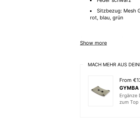
Feder schwarz
Sitzbezug: Mesh G
rot, blau, grün
Der swopper mit Runner B
Show more
Besonderheiten liegen in
einem Abstandgewebe als 
Diese Variante gibt es mi
MACH MEHR AUS DEIN
Gerne beraten wir Sie bei
Weiterführende Produktd
From €1
GYMBA B
Gewicht
ca.
Ergänze D
Gleiter
Fil
zum Top 
Verfügbare
Bez
Farben
und
Federhöhen
Low