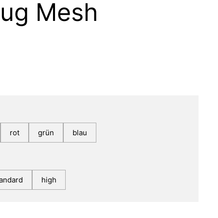
zug Mesh
rot
grün
blau
tandard
high