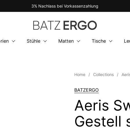
3% Nachlass bei Vorkassenzahlung
rien
Stühle
Matten
Tische
Le
Home
/
Collections
/
Aeri
BATZERGO
Aeris S
Gestell 