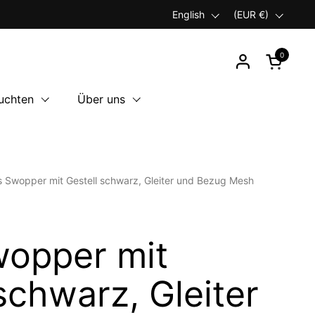
Language
English
Country/region
(EUR €)
0
Open car
uchten
Über uns
s Swopper mit Gestell schwarz, Gleiter und Bezug Mesh
wopper mit
schwarz, Gleiter