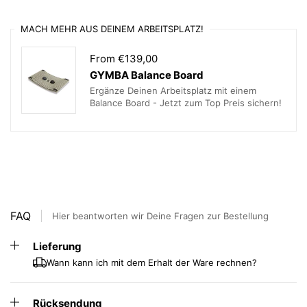
Lieferumfang inbegriffen
MACH MEHR AUS DEINEM ARBEITSPLATZ!
Verfügbare
Bezug Mikrofaser grün
Farben
From €139,00
GYMBA Balance Board
Federhöhen
Low = für 50-120 kg und einer
Ergänze Deinen Arbeitsplatz mit einem
Sitzhöhe bis 56 cm
Balance Board - Jetzt zum Top Preis sichern!
Light = für 35-50 kg und einer
Sitzhöhe bis 56 cm
Standard = für 50-120 kg und einer
Sitzhöhe bis 59 cm
High = für 50-120 kg und einer
Sitzhöhe bis 69 cm
FAQ
Hier beantworten wir Deine Fragen zur Bestellung
Lieferung
Wann kann ich mit dem Erhalt der Ware rechnen?
Rücksendung