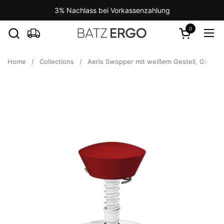
Skip to content
3% Nachlass bei Vorkassenzahlung
0
Open cart
Ope
Home
/
Collections
/
Aeris Swopper mit weißem Gestell, Gleitern