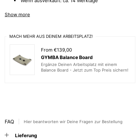
Wenn ausverkauft: ca. 14 Werktage
Weitere technische Infos zum swopper Bürostuhl
Show more
mit weißem Gestell:
Gewicht
ca. 12kg
MACH MEHR AUS DEINEM ARBEITSPLATZ!
Gleiter
Filzgleiter und Stahlgleiter im
From €139,00
Lieferumfang inbegriffen
GYMBA Balance Board
Ergänze Deinen Arbeitsplatz mit einem
Verfügbare
Bezug Capture von Gabriel in rot
Balance Board - Jetzt zum Top Preis sichern!
Farben
Federhöhen
Standard = für 50-120kg und einer
Sitzhöhe bis 59 cm
FAQ
Hier beantworten wir Deine Fragen zur Bestellung
Lieferung