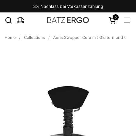
Skip to content
3% Nachlass bei Vorkassenzahlung
0
Open cart
Ope
Home
/
Collections
/
Aeris Swopper Cura mit Gleitern und Geste