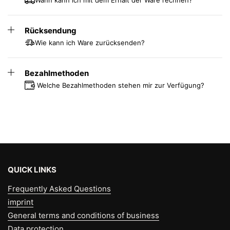
Wann kann ich mit dem Erhalt der Ware rechnen?
Federhöhen:
Low:
Für 50-120 kg, Sitzhöhe bis 56 cm
Rücksendung
Light:
Für 35-50 kg, Sitzhöhe bis 56 cm
Wie kann ich Ware zurücksenden?
Standard:
Für 50-120 kg, Sitzhöhe bis 59 cm
High:
Für 50-120 kg, Sitzhöhe bis 69 cm
Bezahlmethoden
Welche Bezahlmethoden stehen mir zur Verfügung?
Dieser Swopper vereint gesundes, dynamisches Sitzen
mit modernem Design und passt sich optimal den
individuellen Bedürfnissen an. Perfekt für alle, die Wert
auf Ergonomie und Bewegungsfreiheit legen.
QUICK LINKS
Frequently Asked Questions
imprint
General terms and conditions of business
Data protection