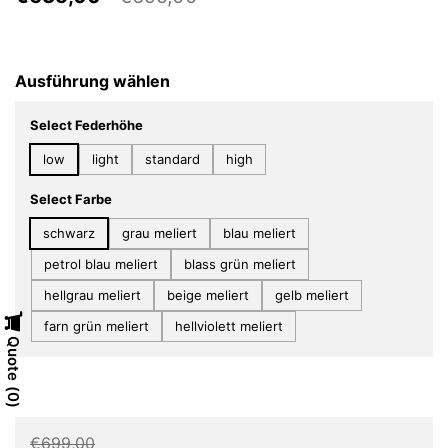
Ausführung wählen
Select Federhöhe
low
light
standard
high
Select Farbe
schwarz
grau meliert
blau meliert
petrol blau meliert
blass grün meliert
hellgrau meliert
beige meliert
gelb meliert
farn grün meliert
hellviolett meliert
Quote
0
€699,00