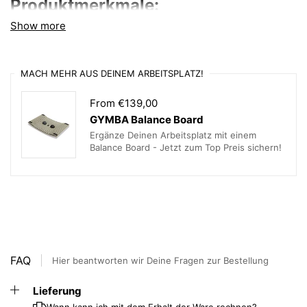
Produktmerkmale:
Show more
Fußring:
Schwarz, mit Gleitern für stabilen Stand
Federbein:
Schwarz
MACH MEHR AUS DEINEM ARBEITSPLATZ!
Feder:
Schwarz, in verschiedenen Härtegraden
verfügbar
From €139,00
Sitzbezug:
Hochwertiger Cura-Stoff, in
GYMBA Balance Board
verschiedenen Farben erhältlich
Ergänze Deinen Arbeitsplatz mit einem
Balance Board - Jetzt zum Top Preis sichern!
Lieferzeit:
Ca. 2 - 3 Wochen
Produktdaten im Überblick:
Gewicht:
Ca. 12 kg
Gleiter:
Filzgleiter und Stahlgleiter im Lieferumfang
enthalten
FAQ
Hier beantworten wir Deine Fragen zur Bestellung
Verfügbare Farben:
Bezug in vielen Farbvarianten
auswählbar
Lieferung