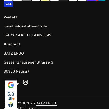
Kontakt:
Email: info@batz-ergo.de
Tel: 0049 (0) 176 96928895
Anschrift
:
BATZ ERGO
Gessertshausener Strasse 3
86356 Neusäß
Email
Phone
Instagram
5.0
85
Copyright © 2026
BATZ ERGO
.
Powered by Shopify