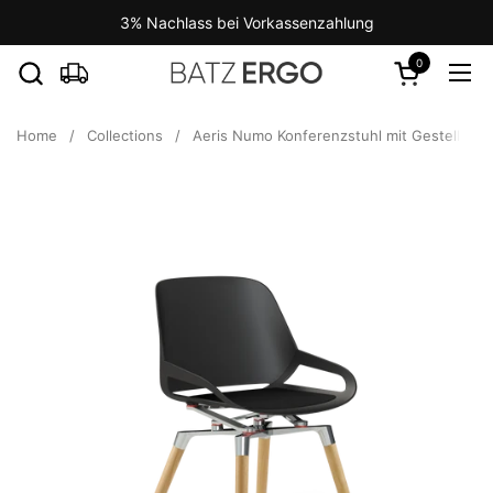
Skip to content
3% Nachlass bei Vorkassenzahlung
0
Open cart
Ope
Home
/
Collections
/
Aeris Numo Konferenzstuhl mit Gestell aus