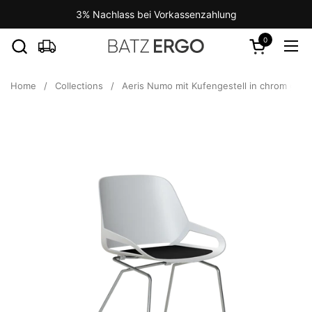
Skip to content
3% Nachlass bei Vorkassenzahlung
0
Open cart
Ope
Home
/
Collections
/
Aeris Numo mit Kufengestell in chrom glän