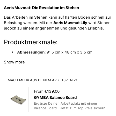
Aeris Muvmat: Die Revolution im Stehen
Das Arbeiten im Stehen kann auf harten Böden schnell zur
Belastung werden. Mit der
Aeris Muvmat Lily
wird Stehen
jedoch zu einem angenehmen und gesunden Erlebnis.
Produktmerkmale:
Abmessungen:
91,5 cm x 48 cm x 3,5 cm
Produktgewicht:
2,7 kg
Show more
Material:
Innenstruktur: EPP (expandierbares Polypropylen)
MACH MEHR AUS DEINEM ARBEITSPLATZ!
Stehfläche: PU-Weichintegralschaum
From €139,00
Bezug: 100 % Polyester (Überzug: Lily)
GYMBA Balance Board
Ergänze Deinen Arbeitsplatz mit einem
Warum die Aeris Muvmat Lily?
Balance Board - Jetzt zum Top Preis sichern!