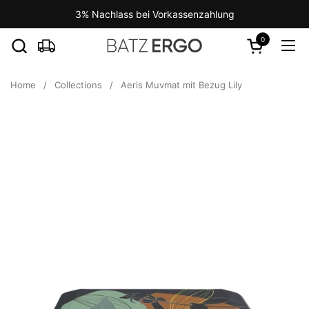
Skip to content
3% Nachlass bei Vorkassenzahlung
0
Open cart
Ope
Home
/
Collections
/
Aeris Muvmat mit Bezug Lily