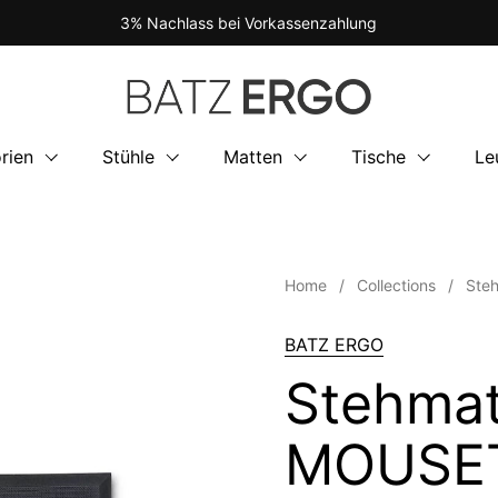
3% Nachlass bei Vorkassenzahlung
rien
Stühle
Matten
Tische
Le
Home
/
Collections
/
Ste
BATZ ERGO
Stehmat
MOUSE