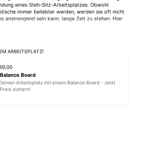
endung eines Steh-Sitz-Arbeitsplatzes. Obwohl
btische immer beliebter werden, werden sie oft nicht
s anstrengend sein kann, lange Zeit zu stehen. Hier
ctive Stehmatte ins Spiel.
ive Stehmatte können Sie Ihren Arbeitsplatz
hieben Sie einfach Ihren Stuhl beiseite, heben Sie die
eren Sie die Active Matte an der Stelle, an der zuvor
EM ARBEITSPLATZ!
e auf die Matte: Sie werden sofort spüren, wie sich Ihr
in eine aktivere Position bewegt. Die Matte regt Ihre
39,00
Bewegung an und das weiche Polster federt Ihr
alance Board
iese Weise können Sie problemlos zwischen Stehen
einen Arbeitsplatz mit einem Balance Board - Jetzt
Ihrem Arbeitsplatz mehr Dynamik verleihen.
Preis sichern!
nd Polyurethan (PU)
 ohne normale Schuhe