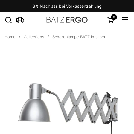
Skip to content
3% Nachlass bei Vorkassenzahlung
0
Open cart
Ope
Home
/
Collections
/
Scherenlampe BATZ in silber