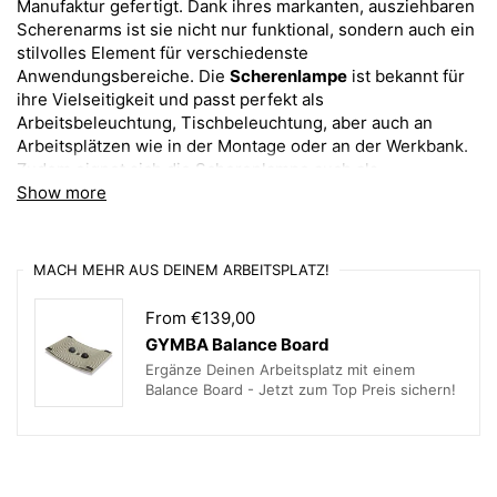
Manufaktur gefertigt. Dank ihres markanten, ausziehbaren
Scherenarms ist sie nicht nur funktional, sondern auch ein
stilvolles Element für verschiedenste
Anwendungsbereiche. Die
Scherenlampe
ist bekannt für
ihre Vielseitigkeit und passt perfekt als
Arbeitsbeleuchtung, Tischbeleuchtung, aber auch an
Arbeitsplätzen wie in der Montage oder an der Werkbank.
Zudem eignet sich die Scherenlampe auch als
Show more
Wohnbeleuchtung, oder dekoratives Highlight in
Wohnräumen, Restaurants und Geschäften.
Design und Funktion der
MACH MEHR AUS DEINEM ARBEITSPLATZ!
Scherenlampe
From €139,00
GYMBA Balance Board
Die
Scherenlampe
überzeugt durch ihren einzigartigen
Mechanismus. Der ausziehbare Scherenarm aus
Ergänze Deinen Arbeitsplatz mit einem
Balance Board - Jetzt zum Top Preis sichern!
Aluminium, wahlweise in Silber oder schwarz eloxiert, ist
nicht nur robust und verwindungssteif, sondern auch
flexibel einstellbar. So kann die Leuchte in der
gewünschten Position fixiert werden, um den Lichtkegel
präzise auszurichten. Mit einer
Armlänge von 290 mm bis