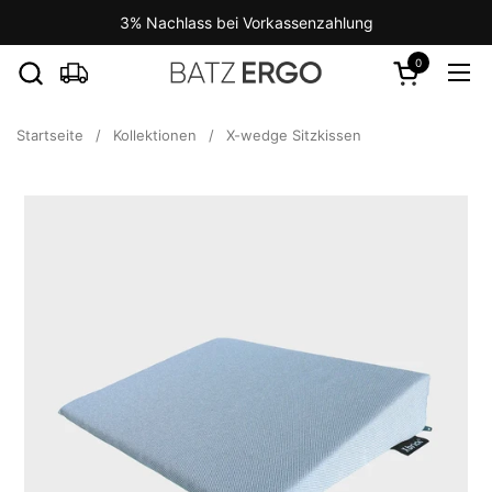
Zum Inhalt springen
3% Nachlass bei Vorkassenzahlung
0
Warenkorb ö
Men
Startseite
/
Kollektionen
/
X-wedge Sitzkissen