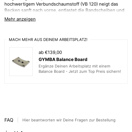
hochwertigem Verbundschaumstoff (VB 120) neigt das
Becken sanft nach vorne, entlastet die Bandscheiben und
unterstützt eine natürliche, aufrechte Sitzposition –
Mehr anzeigen
perfekt für den Alltag, das Büro oder den Lernbereich.
Ergonomisch, kompakt & vielseitig
MACH MEHR AUS DEINEM ARBEITSPLATZ!
einsetzbar
ab €139,00
Mit seinen kompakten Maßen von 250 x 333 mm passt der
GYMBA Balance Board
X-wedge perfekt auf die kleinste Fläche des Xbrick® und
Ergänze Deinen Arbeitsplatz mit einem
ermöglicht vielseitige Sitzpositionen. Ob im Homeoffice, in
Balance Board - Jetzt zum Top Preis sichern!
der Schule, im Büro oder für kreatives Arbeiten – das
Keilkissen fördert eine gesunde Sitzhaltung und bietet
zusätzlichen Komfort.
Ideal für verschiedene
Einsatzbereiche
FAQ
Hier beantworten wir Deine Fragen zur Bestellung
Ergonomisches Sitzen im Büro oder Homeoffice –
reduziert die Belastung der Wirbelsäule.