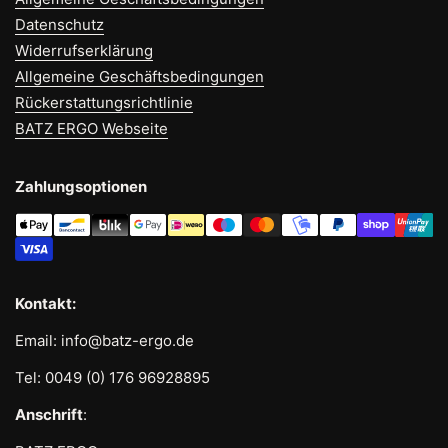
Datenschutz
Entdecke die perfekte Kombination aus
Komfort,
Widerrufserklärung
Ergonomie und Flexibilität
mit dem
X-wedge
– für
Allgemeine Geschäftsbedingungen
gesundes Sitzen überall! 💡🪑
Rückerstattungsrichtlinie
BATZ ERGO Webseite
Material:
100% recyceltes post-consumer Polyester
Zahlungsoptionen
Farbe:
hellblau
Maße:
Außenmaße: 250 x 333 x 60 mm
Kontakt:
Email: info@batz-ergo.de
Tel: 0049 (0) 176 96928895
Anschrift
: