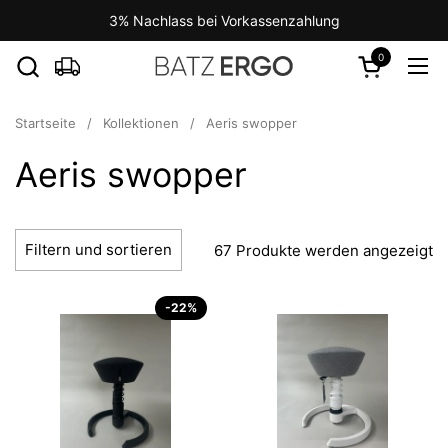
Zum Inhalt springen
3% Nachlass bei Vorkassenzahlung
0
Warenkorb ö
Men
Startseite
/
Kollektionen
/
Aeris swopper
Aeris swopper
Filtern und sortieren
67 Produkte werden angezeigt
-22%