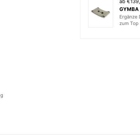
ab €139
Technische Daten
GYMBA B
Ergänze D
zum Top 
Gewicht: 17,1 KG
Produktmaße: 70 
Farbe: natur
Material: Nadelhol
maximale Belastba
ng