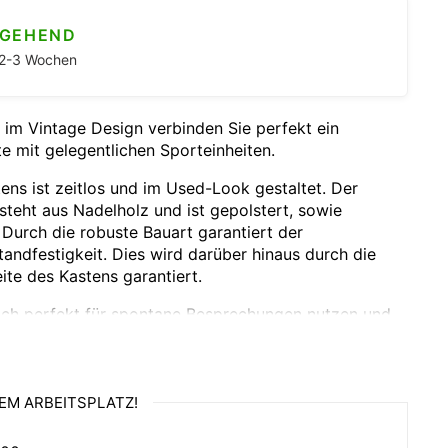
NGEHEND
. 2-3 Wochen
im Vintage Design verbinden Sie perfekt ein
 mit gelegentlichen Sporteinheiten.
ns ist zeitlos und im Used-Look gestaltet. Der
teht aus Nadelholz und ist gepolstert, sowie
 Durch die robuste Bauart garantiert der
andfestigkeit. Dies wird darüber hinaus durch die
ite des Kastens garantiert.
ich perfekt für spontane Besprechungen nutzen und
nheit. Aber auch für das Training in Leichtathletik,
tarten lässt er sich optimal nutzen.
 Bewegungsverführern können Sie sich und Ihre
EM ARBEITSPLATZ!
ät im Büro motivieren und einen ganzheitlich aktiven