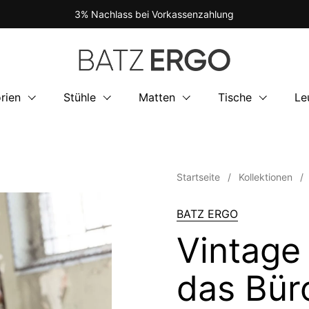
3% Nachlass bei Vorkassenzahlung
rien
Stühle
Matten
Tische
Le
Startseite
/
Kollektionen
/
BATZ ERGO
Vintage
das Bür