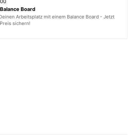
,00
alance Board
einen Arbeitsplatz mit einem Balance Board - Jetzt
Preis sichern!
x 50 x 40 cm
z, Rindsleder
rkeit:ca. 285 kg