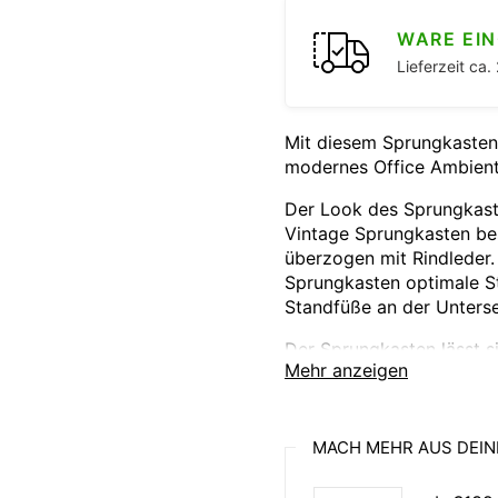
WARE EI
Lieferzeit ca
Mit diesem Sprungkasten 
modernes Office Ambiente
Der Look des Sprungkaste
Vintage Sprungkasten bes
überzogen mit Rindleder.
Sprungkasten optimale St
Standfüße an der Unterse
Der Sprungkasten lässt s
Mehr anzeigen
dient dabei als Sitzgelege
Kampfsport oder Ballspor
Durch die Schaffung von
MACH MEHR AUS DEIN
Kollegen für mehr Aktivit
Arbeitsplatz gestalten.