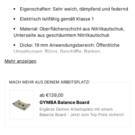
Eigenschaften: Sehr weich, dämpfend und federnd
Elektrisch leitfähig gemäß Klasse 1
Material: Oberflächenschicht aus Nitrilkautschuk,
Unterseite aus geschäumtem Nitrilkautschuk
Dicke: 19 mm Anwendungsbereich: Öffentliche
Umgebungen, Büros, Geschäfte, Banken,
Empfangsbereiche
Mehr anzeigen
Pflege: Kehren, staubsaugen, mit einem milden
Reinigungsmittel waschen.
MACH MEHR AUS DEINEM ARBEITSPLATZ!
Unsere Arbeitsplatzmatten für Büro-Ergonomie sind klein,
ordentlich und speziell für die Verwendung mit
ab €139,00
höhenverstellbaren Stehschreibtischen konzipiert. Die
GYMBA Balance Board
StandUp AIR Matte verfügt über einen extra weichen,
Ergänze Deinen Arbeitsplatz mit einem
dicken Kern für eine gute Lastergonomie beim Stehen. Die
Balance Board - Jetzt zum Top Preis sichern!
Matte ist sehr dämpfend und entlastend. Die stilvoll
gemusterte Oberflächenschicht besteht aus
Nitrilkautschuk, der sie besonders robust und