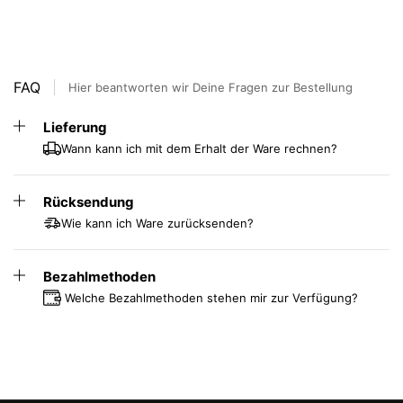
strapazierfähig macht. AIR eignet sich für
Stehschreibtische in Büros, Empfangsbereichen und
Einzelhandelsgeschäften. AIR ist auch elektrisch leitfähig,
weitere Informationen finden Sie unten.
FAQ
Hier beantworten wir Deine Fragen zur Bestellung
Mit einer Dicke von 19 mm bietet sie ein angenehmes und
sicheres Stehen. Die Pflege ist einfach: Kehren,
Lieferung
staubsaugen oder mit einem milden Reinigungsmittel
Wann kann ich mit dem Erhalt der Ware rechnen?
waschen. Investieren Sie in Komfort und Effektivität für
Ihren Arbeitsplatz mit der StandUp AIR Arbeitsplatzmatte.
Rücksendung
Wie kann ich Ware zurücksenden?
Bezahlmethoden
Welche Bezahlmethoden stehen mir zur Verfügung?