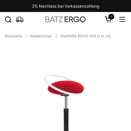
Zum Inhalt springen
3% Nachlass bei Vorkassenzahlung
0
Warenkorb ö
Men
Startseite
/
Kollektionen
/
Stehhilfe ROVO SOLO in rot