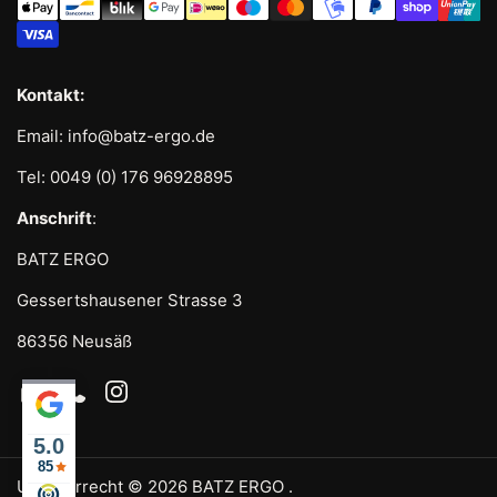
Kontakt:
Email: info@batz-ergo.de
Tel: 0049 (0) 176 96928895
Anschrift
:
BATZ ERGO
Gessertshausener Strasse 3
86356 Neusäß
Email
Phone
Instagram
5.0
85
Urheberrecht © 2026
BATZ ERGO
.