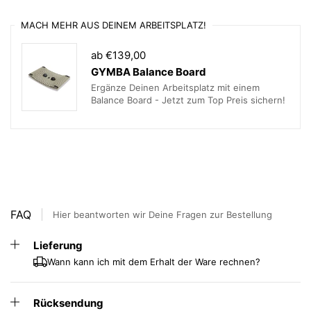
– stufenlos von 755 bis 1225 mm einstellbar, ohne
MACH MEHR AUS DEINEM ARBEITSPLATZ!
Stromanschluss
Mobil auf sechs Feststellrollen
ab €139,00
GYMBA Balance Board
Breiten: 2000 / 2200 / 2400 / 2600 mm
Ergänze Deinen Arbeitsplatz mit einem
Tiefe: 1000 mm
Balance Board - Jetzt zum Top Preis sichern!
Tischplatten
Die Tischplatten sind in verschiedenen Materialien und
Ausführungen erhältlich:
Eiche massiv, 26 mm, klar matt lackiert,
FAQ
durchgehende Lamelle
Hier beantworten wir Deine Fragen zur Bestellung
Esche massiv, 26 mm, klar matt lackiert,
Lieferung
durchgehende Lamelle
Wann kann ich mit dem Erhalt der Ware rechnen?
Linoleum auf Vollkernplatte, 13 mm, verschiedene
Farben, schwarzer Kern
Rücksendung