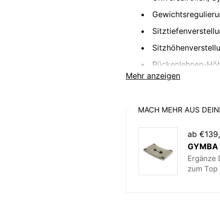
Gewichtsregulieru
Sitztiefenverstell
Sitzhöhenverstell
Rückenlehnen-Höh
Mehr anzeigen
Höhe der Rückenle
60 cm
Sitzbreite: 46 cm
MACH MEHR AUS DEIN
Made in Germany
ab €139
Lieferung erfolgt 
GYMBA B
Fußkreuz in schwa
Ergänze D
zum Top 
Ergonomisch gefo