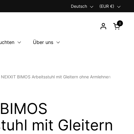
Sprache
Deutsch
Land/Region
(EUR €)
0
Warenkor
uchten
Über uns
NEXXIT BIMOS Arbeitsstuhl mit Gleitern ohne Armlehnen
 BIMOS
tuhl mit Gleitern