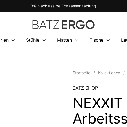
3% Nachlass bei Vorkassenzahlung
rien
Stühle
Matten
Tische
Le
Startseite
/
Kollektionen
/
BATZ SHOP
NEXXIT
Arbeitss