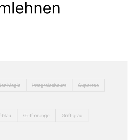
rmlehnen
der Magic
Integralschaum
Supertec
f blau
Griff orange
Griff grau