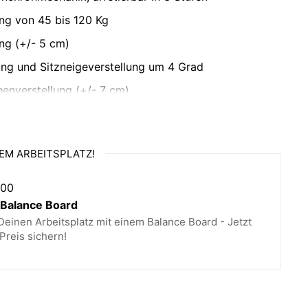
ng von 45 bis 120 Kg
ung (+/- 5 cm)
ung und Sitzneigeverstellung um 4 Grad
enverstellung (+/- 7 cm)
hne: 53 cm; Sitztiefe: 40 bis 46 cm; Sitzhöhe: 45 -
EM ARBEITSPLATZ!
,00
teil-zerlegt: Einfachste Montage
alance Board
rz Stahl
einen Arbeitsplatz mit einem Balance Board - Jetzt
Preis sichern!
rmte Rückenlehne und Sitzfläche