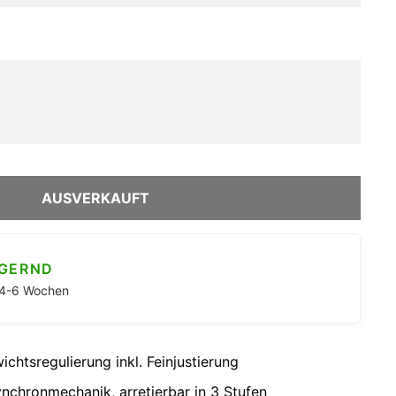
AUSVERKAUFT
AGERND
. 4-6 Wochen
chtsregulierung inkl. Feinjustierung
ynchronmechanik, arretierbar in 3 Stufen