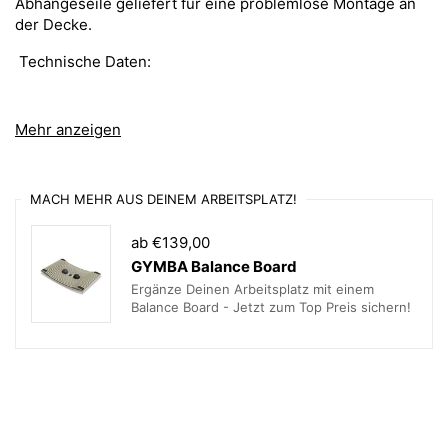
Abhängeseile geliefert für eine problemlose Montage an
der Decke.
Technische Daten:
Mehr anzeigen
Material Aluminium
Farbe Silber
MACH MEHR AUS DEINEM ARBEITSPLATZ!
Länge 1200 mm
Breite 260 mm
ab €139,00
GYMBA Balance Board
Höhe 30 mm
Ergänze Deinen Arbeitsplatz mit einem
Deckenabhängung 1,45 m
Balance Board - Jetzt zum Top Preis sichern!
Farbtemperatur: 4000 K