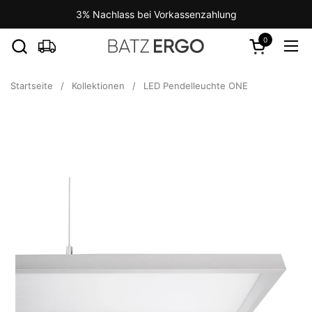
Zum Inhalt springen
3% Nachlass bei Vorkassenzahlung
0
Warenkorb ö
Men
Startseite
/
Kollektionen
/
LED Pendelleuchte ONE