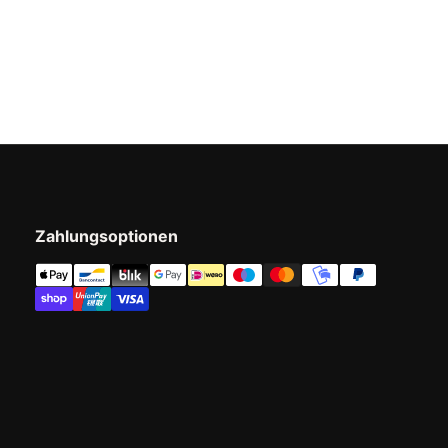
Ihnen, die Farben zu wäh
passen.
Das Schallabschirmungss
neugierigen Augen, dire
und schafft gleichzeitig
zum Arbeiten oder Entspan
Wohlbefinden Ihrer Mita
STANDING und schaffen S
Bestellen Sie noch heute
akustischen Lösungen.
Zahlungsoptionen