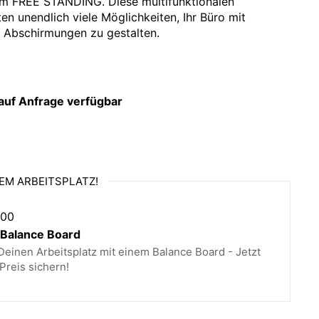
m FREE STANDING. Diese multifunktionalen
n unendlich viele Möglichkeiten, Ihr Büro mit
n Abschirmungen zu gestalten.
 auf Anfrage verfügbar
ügbar
 verfügbar
EM ARBEITSPLATZ!
,00
ungssystem FREE STANDING können Sie Ihr Büro ganz
alance Board
 aufteilen. Wählen Sie zwischen freistehenden
einen Arbeitsplatz mit einem Balance Board - Jetzt
füßen oder mobilen Wänden auf Rollen. Die gute
Preis sichern!
ontage mithilfe der Metallverbindungen ermöglichen
os in die gewünschten Bereiche zu trennen oder
 zu isolieren. Diese Wände können auch als
genutzt werden, um eine optimale Arbeitsumgebung