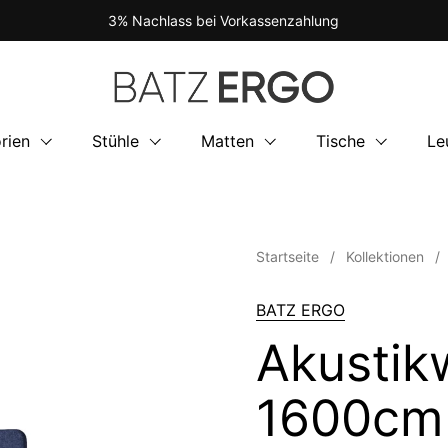
3% Nachlass bei Vorkassenzahlung
rien
Stühle
Matten
Tische
Le
Startseite
/
Kollektionen
/
BATZ ERGO
Akustik
1600cm 