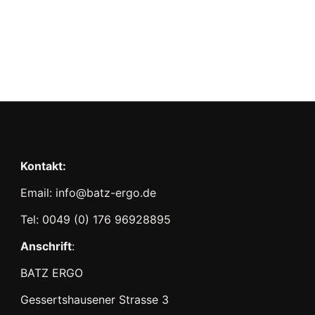
len oder zu kombinieren, die am besten zu Ihrem Büro
ystem FREE STANDING schützt Ihre Mitarbeiter vor
kter Sonneneinstrahlung oder ablenkenden Geräuschen
 einen ruhigen, farbenfrohen und gemütlichen Raum
nen. Investieren Sie in die Produktivität und das
rbeiter mit unserem Schallabschirmungssystem FREE
ie eine optimale Arbeitsumgebung in Ihrem Büro.
 und erleben Sie die Vorteile unserer hochwertigen
Kontakt:
Email: info@batz-ergo.de
Tel: 0049 (0) 176 96928895
Anschrift
:
BATZ ERGO
Gessertshausener Strasse 3