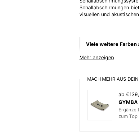
Schallabschirmungssyste
Schallabschirmungen biete
visuellen und akustische
Viele weitere Farben
Weitere Größen verf
Mehr anzeigen
Weitere Stoffgruppen
MACH MEHR AUS DEIN
ab €139
Mit dem Schallabschirm
GYMBA B
nach Ihren Vorstellungen
Ergänze D
Abschirmungen mit Stütz
zum Top 
Mobilität und einfache M
es Ihnen, Ihr Büro mühel
lärmende Büroausstattung
Arbeitsplatztrennungen 