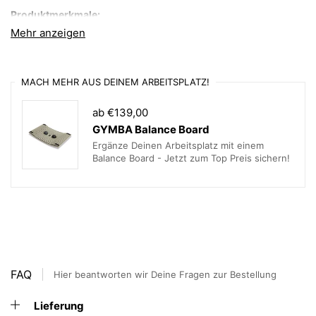
Produktmerkmale:
Mehr anzeigen
Sitzhöhe:
45 – 65 cm (normal)
Rückenlehne:
57 cm hoch, ergonomisch geformt
MACH MEHR AUS DEINEM ARBEITSPLATZ!
Fußkreuz:
Aluminium poliert oder schwarz
Farben:
Blau, Anthrazit, Weiß, Grün
ab €139,00
GYMBA Balance Board
Hygienisch & pflegeleicht
– ideal für den Einsatz im
Ergänze Deinen Arbeitsplatz mit einem
Labor
Balance Board - Jetzt zum Top Preis sichern!
Made in Germany
– hochwertige Qualität und
Verarbeitung
Vorteile auf einen Blick:
Ergonomisches Sitzen bei langen Arbeitszeiten
FAQ
Kompaktes Design für maximale Bewegungsfreiheit
Hier beantworten wir Deine Fragen zur Bestellung
Chemikalienresistente und reinigungsfreundliche
Lieferung
Materialien