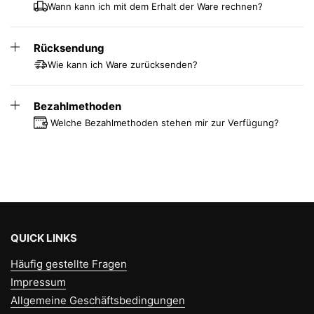
Wann kann ich mit dem Erhalt der Ware rechnen?
Flexfunktion in Rückenlehne für mehr
Bewegungsdynamik
Rücksendung
Wie kann ich Ware zurücksenden?
Jetzt den Bimos Labsit bestellen
– der perfekte
Laborstuhl für Ergonomie, Hygiene und Langlebigkeit.
Bezahlmethoden
Welche Bezahlmethoden stehen mir zur Verfügung?
QUICK LINKS
Häufig gestellte Fragen
Impressum
Allgemeine Geschäftsbedingungen