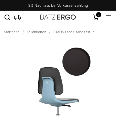
Zum Inhalt springen
3% Nachlass bei Vorkassenzahlung
0
Warenkorb ö
Men
Startseite
/
Kollektionen
/
BIMOS Labsit Arbeitsstuhl