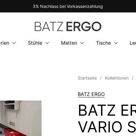
3% Nachlass bei Vorkassenzahlung
rien
Stühle
Matten
Tische
Le
Startseite
/
Kollektionen
/
BATZ ERGO
BATZ E
VARIO S