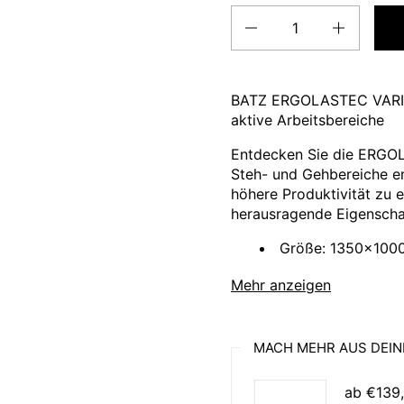
Anzahl
BATZ ERGOLASTEC VARIO 
aktive Arbeitsbereiche
Entdecken Sie die ERGOL
Steh- und Gehbereiche e
höhere Produktivität zu 
herausragende Eigenschaf
Größe: 1350x10
Rutschfest, ergo
Mehr anzeigen
Reduziert Ermüdun
festen Stand und akti
MACH MEHR AUS DEIN
AGR-Siegel (Aktio
Vorteile und unterst
ab €139