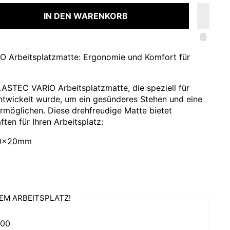
IN DEN WARENKORB
Arbeitsplatzmatte: Ergonomie und Komfort für
ASTEC VARIO Arbeitsplatzmatte, die speziell für
ntwickelt wurde, um ein gesünderes Stehen und eine
ermöglichen. Diese drehfreudige Matte bietet
ten für Ihren Arbeitsplatz:
00x20mm
nomisch und stoßdämpfend
gserscheinungen in Beinen und Füßen, sorgt für
viert die Muskulatur.
EM ARBEITSPLATZ!
n Gesunder Rücken): Bestätigt die ergonomischen
ützt die Rückengesundheit.
,00