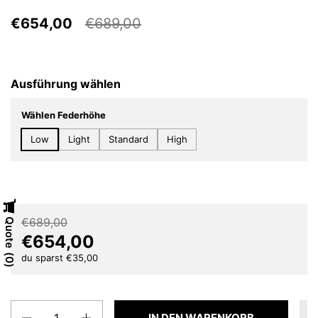
€654,00
€689,00
Ausführung wählen
Wählen Federhöhe
Low
Light
Standard
High
€689,00
Quote
€654,00
du sparst €35,00
0
Anzahl
IN DEN WARENKORB