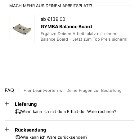
MACH MEHR AUS DEINEM ARBEITSPLATZ!
Gleiter
Filzgleiter und Stahlgleiter im
Lieferumfang inbegriffen
ab €139,00
Verfügbar
Bezug Mikrofaser in rot
GYMBA Balance Board
e Farben
Ergänze Deinen Arbeitsplatz mit einem
Balance Board - Jetzt zum Top Preis sichern!
Federhöh
Low = für 50-120 kg und einer Sitzhöhe
en
bis 56 cm
Light = für 35-50 kg und einer Sitzhöhe
bis 56 cm
Standard = für 50-120 kg und einer
Sitzhöhe bis 59 cm
High = für 50-120 kg und einer Sitzhöhe
FAQ
Hier beantworten wir Deine Fragen zur Bestellung
bis 69 cm
Lieferung
Wann kann ich mit dem Erhalt der Ware rechnen?
Rücksendung
Wie kann ich Ware zurücksenden?