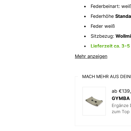
Federbeinart: wei
Federhöhe
Standa
Feder weiß
Sitzbezug:
Wollmi
Lieferzeit ca. 3-
Mehr anzeigen
Gewicht
c
MACH MEHR AUS DEIN
Gleiter
F
ab €139
i
GYMBA B
Verfügbare
B
Ergänze D
Farben
zum Top 
Federhöhen
S
c