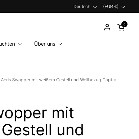
Sprache
Deutsch
Land/Region
(EUR €)
0
Warenkor
uchten
Über uns
Aeris Swopper mit weißem Gestell und Wollbezug Capture in Taube
wopper mit
Gestell und