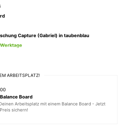
ß
rd
schung Capture (Gabriel) in taubenblau
5 Werktage
a. 12kg
EM ARBEITSPLATZ!
ilzgleiter und Stahlgleiter im Lieferumfang
,00
nbegriffen
alance Board
ezug
Capture
von Gabriel in
taubenblau
einen Arbeitsplatz mit einem Balance Board - Jetzt
Preis sichern!
tandard = für 50-120kg und einer Sitzhöhe bis 59
m