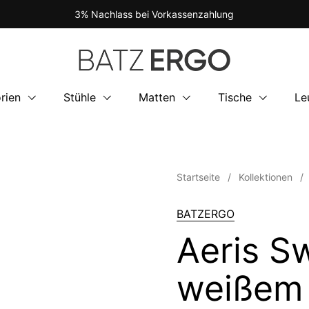
3% Nachlass bei Vorkassenzahlung
rien
Stühle
Matten
Tische
Le
Startseite
/
Kollektionen
/
BATZERGO
Aeris S
weißem 