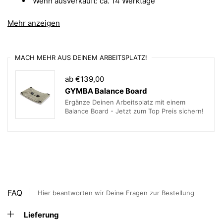
Wenn ausverkauft: ca. 14 Werktage
Weitere technische Infos zum swopper Bürostuhl
Mehr anzeigen
mit weißem Gestell:
Gewicht
ca. 12kg
MACH MEHR AUS DEINEM ARBEITSPLATZ!
Gleiter
Filzgleiter und Stahlgleiter im
ab €139,00
Lieferumfang inbegriffen
GYMBA Balance Board
Ergänze Deinen Arbeitsplatz mit einem
Verfügbare
Bezug Capture von Gabriel in rot
Balance Board - Jetzt zum Top Preis sichern!
Farben
Federhöhen
Standard = für 50-120kg und einer
Sitzhöhe bis 59 cm
FAQ
Hier beantworten wir Deine Fragen zur Bestellung
Lieferung