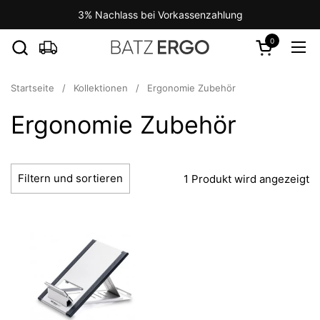
Zum Inhalt springen
3% Nachlass bei Vorkassenzahlung
0
Warenkorb ö
Men
Startseite
/
Kollektionen
/
Ergonomie Zubehör
Ergonomie Zubehör
Filtern und sortieren
1 Produkt wird angezeigt